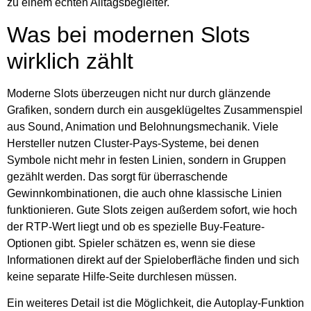
zu einem echten Alltagsbegleiter.
Was bei modernen Slots
wirklich zählt
Moderne Slots überzeugen nicht nur durch glänzende
Grafiken, sondern durch ein ausgeklügeltes Zusammenspiel
aus Sound, Animation und Belohnungsmechanik. Viele
Hersteller nutzen Cluster-Pays-Systeme, bei denen
Symbole nicht mehr in festen Linien, sondern in Gruppen
gezählt werden. Das sorgt für überraschende
Gewinnkombinationen, die auch ohne klassische Linien
funktionieren. Gute Slots zeigen außerdem sofort, wie hoch
der RTP-Wert liegt und ob es spezielle Buy-Feature-
Optionen gibt. Spieler schätzen es, wenn sie diese
Informationen direkt auf der Spieloberfläche finden und sich
keine separate Hilfe-Seite durchlesen müssen.
Ein weiteres Detail ist die Möglichkeit, die Autoplay-Funktion