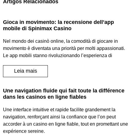
Artigos Relacionados
Gioca in movimento: la recensione dell’app
mobile di Spinimax Casino
Nel mondo dei casinò online, la comodità di giocare in
movimento è diventata una priorità per molti appassionati.
Le app mobili stanno rivoluzionando l’esperienza di
Leia mais
Une navigation fluide qui fait toute la différence
dans les casinos en ligne fiables
Une interface intuitive et rapide facilite grandement la
navigation, renforçant ainsi la confiance que l’on peut
accorder à un casino en ligne fiable, tout en promettant une
expérience sereine.