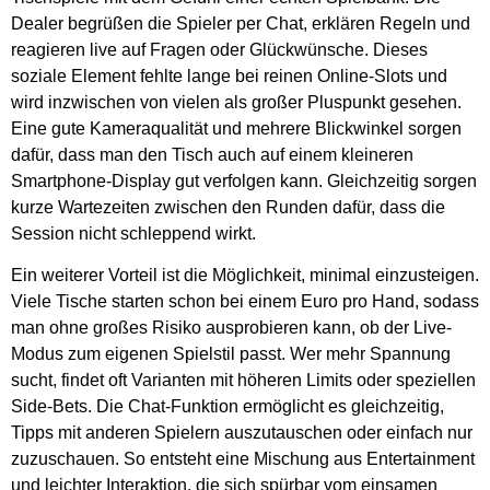
Dealer begrüßen die Spieler per Chat, erklären Regeln und
reagieren live auf Fragen oder Glückwünsche. Dieses
soziale Element fehlte lange bei reinen Online-Slots und
wird inzwischen von vielen als großer Pluspunkt gesehen.
Eine gute Kameraqualität und mehrere Blickwinkel sorgen
dafür, dass man den Tisch auch auf einem kleineren
Smartphone-Display gut verfolgen kann. Gleichzeitig sorgen
kurze Wartezeiten zwischen den Runden dafür, dass die
Session nicht schleppend wirkt.
Ein weiterer Vorteil ist die Möglichkeit, minimal einzusteigen.
Viele Tische starten schon bei einem Euro pro Hand, sodass
man ohne großes Risiko ausprobieren kann, ob der Live-
Modus zum eigenen Spielstil passt. Wer mehr Spannung
sucht, findet oft Varianten mit höheren Limits oder speziellen
Side-Bets. Die Chat-Funktion ermöglicht es gleichzeitig,
Tipps mit anderen Spielern auszutauschen oder einfach nur
zuzuschauen. So entsteht eine Mischung aus Entertainment
und leichter Interaktion, die sich spürbar vom einsamen