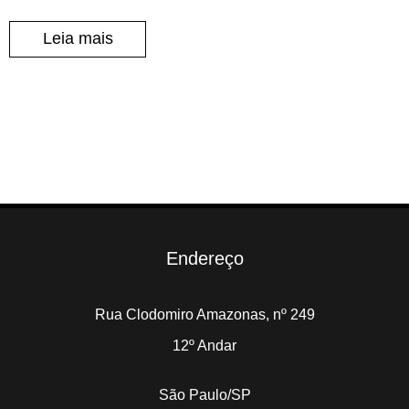
Leia mais
Endereço
Rua Clodomiro Amazonas, nº 249
12º Andar
São Paulo/SP