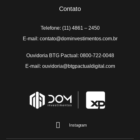
Contato
Telefone: (11) 4861 – 2450
E-mail: contato@dominvestimentos.com.br
Ouvidoria BTG Pactual: 0800-722-0048
E-mail: ouvidoria@btgpactualdigital.com
Instagram