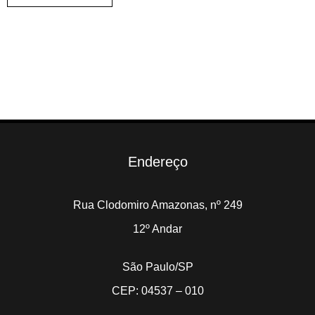
Endereço
Rua Clodomiro Amazonas, nº 249
12º Andar
São Paulo/SP
CEP: 04537 – 010