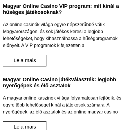
Magyar Online Casino VIP program: mit kínál a
hűséges játékosoknak?
Az online casinók világa egyre népszerűbbé válik
Magyarországon, és sok játékos keresi a legjobb
lehetőségeket, hogy kihasználhassa a hűségprogramok
előnyeit. A VIP programok kifejezetten a
Leia mais
Magyar Online Casino játékválaszték: legjobb
nyerőgépek és élő asztalok
A magyar online kaszinók világa folyamatosan fejlődik, és
egyre több lehetőséget kínál a játékosok számára. A
nyerőgépek, az élő asztalok és az online magyar casino
Leia mais