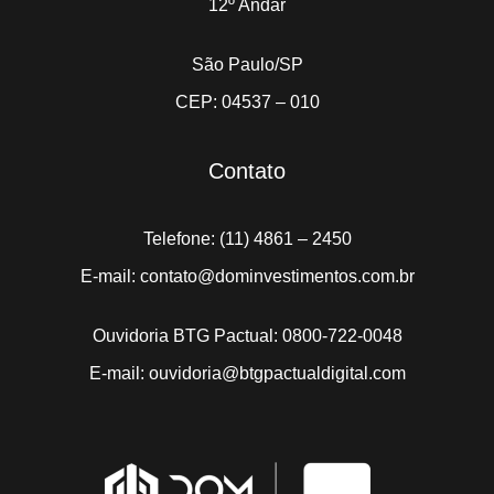
12º Andar
São Paulo/SP
CEP: 04537 – 010
Contato
Telefone: (11) 4861 – 2450
E-mail: contato@dominvestimentos.com.br
Ouvidoria BTG Pactual: 0800-722-0048
E-mail: ouvidoria@btgpactualdigital.com