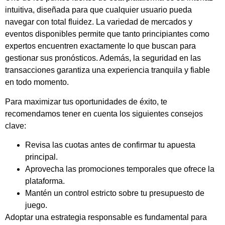
intuitiva, diseñada para que cualquier usuario pueda
navegar con total fluidez. La variedad de mercados y
eventos disponibles permite que tanto principiantes como
expertos encuentren exactamente lo que buscan para
gestionar sus pronósticos. Además, la seguridad en las
transacciones garantiza una experiencia tranquila y fiable
en todo momento.
Para maximizar tus oportunidades de éxito, te
recomendamos tener en cuenta los siguientes consejos
clave:
Revisa las cuotas antes de confirmar tu apuesta
principal.
Aprovecha las promociones temporales que ofrece la
plataforma.
Mantén un control estricto sobre tu presupuesto de
juego.
Adoptar una estrategia responsable es fundamental para