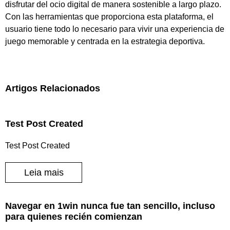
disfrutar del ocio digital de manera sostenible a largo plazo.
Con las herramientas que proporciona esta plataforma, el
usuario tiene todo lo necesario para vivir una experiencia de
juego memorable y centrada en la estrategia deportiva.
Artigos Relacionados
Test Post Created
Test Post Created
Leia mais
Navegar en 1win nunca fue tan sencillo, incluso
para quienes recién comienzan