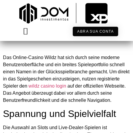
Wildz Casino Erfahrungen: Ein
Blick auf die Plattform
ABRA SUA CONTA
TRABALHE CONOSCO
Das Online-Casino Wildz hat sich durch seine moderne
Benutzeroberfläche und ein breites Spieleportfolio schnell
einen Namen in der Glücksspielbranche gemacht. Um direkt
in das Spielgeschehen einzusteigen, nutzen registrierte
Spieler den
wildz casino login
auf der offiziellen Webseite.
Das Angebot überzeugt dabei vor allem durch seine
Benutzerfreundlichkeit und die schnelle Navigation.
Spannung und Spielvielfalt
Die Auswahl an Slots und Live-Dealer-Spielen ist