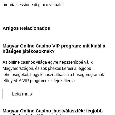
propria sessione di gioco virtuale.
Artigos Relacionados
Magyar Online Casino VIP program: mit kínál a
hűséges játékosoknak?
Az online casinók világa egyre népszerűbbé válik
Magyarországon, és sok játékos keresi a legjobb
lehetőségeket, hogy kihasználhassa a hűségprogramok
előnyeit. A VIP programok kifejezetten a
Leia mais
Magyar Online Casino játékválaszték: legjobb