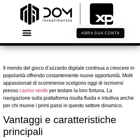
Analisi approfondita della
piattaforma verde casino per i
giocatori italiani
ABRA SUA CONTA
TRABALHE CONOSCO
Il mondo del gioco d’azzardo digitale continua a crescere in
popolarità offrendo costantemente nuove opportunità. Molti
appassionati di scommesse scelgono oggi di iscriversi
presso
casino verde
per testare la loro fortuna. La
navigazione sulla piattaforma risulta fluida e intuitiva anche
per chi muove i primi passi in questo settore dinamico.
Vantaggi e caratteristiche
principali