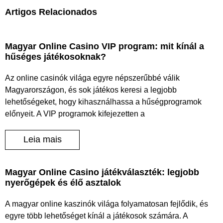
Artigos Relacionados
Magyar Online Casino VIP program: mit kínál a
hűséges játékosoknak?
Az online casinók világa egyre népszerűbbé válik
Magyarországon, és sok játékos keresi a legjobb
lehetőségeket, hogy kihasználhassa a hűségprogramok
előnyeit. A VIP programok kifejezetten a
Leia mais
Magyar Online Casino játékválaszték: legjobb
nyerőgépek és élő asztalok
A magyar online kaszinók világa folyamatosan fejlődik, és
egyre több lehetőséget kínál a játékosok számára. A