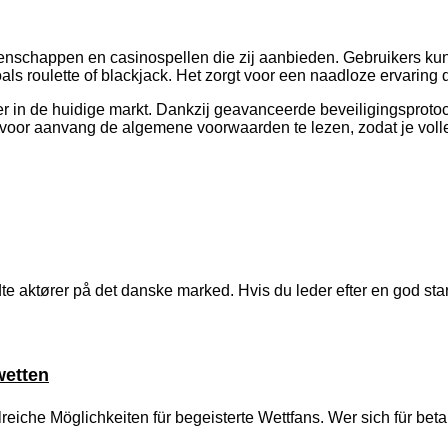
ddenschappen en casinospellen die zij aanbieden. Gebruikers 
als roulette of blackjack. Het zorgt voor een naadloze ervaring
eler in de huidige markt. Dankzij geavanceerde beveiligingsproto
 om voor aanvang de algemene voorwaarden te lezen, zodat je voll
te aktører på det danske marked. Hvis du leder efter en god star
wetten
reiche Möglichkeiten für begeisterte Wettfans. Wer sich für beta