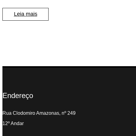
Leia mais
Endereço
Rua Clodomiro Amazonas, nº 249
12º Andar