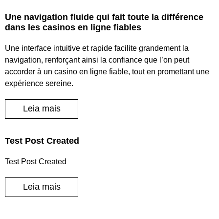
Une navigation fluide qui fait toute la différence
dans les casinos en ligne fiables
Une interface intuitive et rapide facilite grandement la
navigation, renforçant ainsi la confiance que l’on peut
accorder à un casino en ligne fiable, tout en promettant une
expérience sereine.
Leia mais
Test Post Created
Test Post Created
Leia mais