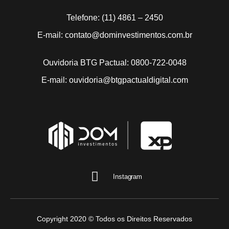
Telefone: (11) 4861 – 2450
E-mail: contato@dominvestimentos.com.br
Ouvidoria BTG Pactual: 0800-722-0048
E-mail: ouvidoria@btgpactualdigital.com
Instagram
Copyright 2020 © Todos os Direitos Reservados