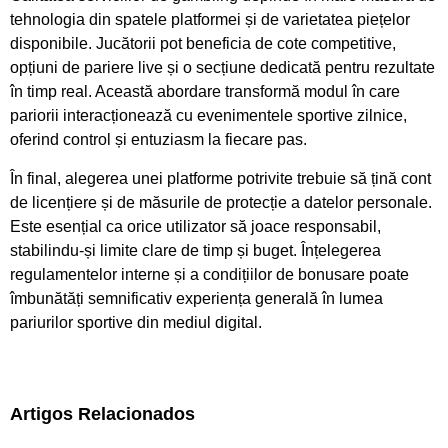
tehnologia din spatele platformei și de varietatea piețelor
disponibile. Jucătorii pot beneficia de cote competitive,
opțiuni de pariere live și o secțiune dedicată pentru rezultate
în timp real. Această abordare transformă modul în care
pariorii interacționează cu evenimentele sportive zilnice,
oferind control și entuziasm la fiecare pas.
În final, alegerea unei platforme potrivite trebuie să țină cont
de licențiere și de măsurile de protecție a datelor personale.
Este esențial ca orice utilizator să joace responsabil,
stabilindu-și limite clare de timp și buget. Înțelegerea
regulamentelor interne și a condițiilor de bonusare poate
îmbunătăți semnificativ experiența generală în lumea
pariurilor sportive din mediul digital.
Artigos Relacionados