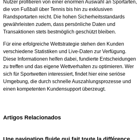
Nutzer profitieren von einer enormen Auswahl an Sportarten,
die von Fußball über Tennis bis hin zu exklusiven
Randsportarten reicht. Die hohen Sicherheitsstandards
gewährleisten zudem, dass persönliche Daten und
Transaktionen stets bestmöglich geschützt bleiben.
Für eine erfolgreiche Wettstrategie stehen den Kunden
verschiedene Statistiken und Live-Daten zur Verfügung.
Diese Informationen helfen dabei, fundierte Entscheidungen
zu treffen und das eigene Wettverhalten zu optimieren. Wer
sich für Sportwetten interessiert, findet hier eine seriöse
Umgebung, die durch schnelle Auszahlungsprozesse und
einen kompetenten Kundensupport überzeugt.
Artigos Relacionados
Une navigation fluide qui fait toute la différence