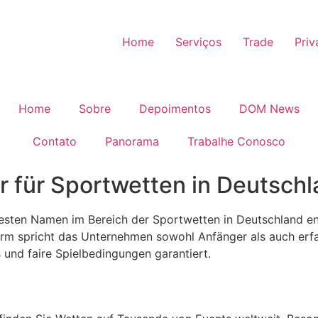
Home
Serviços
Trade
Priv
Home
Sobre
Depoimentos
DOM News
Contato
Panorama
Trabalhe Conosco
r für Sportwetten in Deutsch
btesten Namen im Bereich der Sportwetten in Deutschland e
rm spricht das Unternehmen sowohl Anfänger als auch erfah
s und faire Spielbedingungen garantiert.