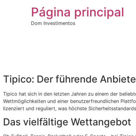
Página principal
Dom Investimentos
Tipico: Der führende Anbiete
Tipico hat sich in den letzten Jahren zu einem der belie
Wettmöglichkeiten und einer benutzerfreundlichen Plattfo
lizenziert und reguliert, was höchste Sicherheitsstandard
Das vielfältige Wettangebot