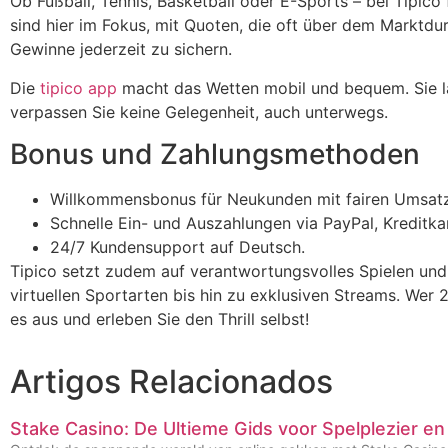
Ob Fußball, Tennis, Basketball oder E-Sports – bei Tipi
sind hier im Fokus, mit Quoten, die oft über dem Marktdu
Gewinne jederzeit zu sichern.
Die
tipico app
macht das Wetten mobil und bequem. Sie läd
verpassen Sie keine Gelegenheit, auch unterwegs.
Bonus und Zahlungsmethoden
Willkommensbonus für Neukunden mit fairen Umsat
Schnelle Ein- und Auszahlungen via PayPal, Kreditk
24/7 Kundensupport auf Deutsch.
Tipico setzt zudem auf verantwortungsvolles Spielen und b
virtuellen Sportarten bis hin zu exklusiven Streams. Wer 
es aus und erleben Sie den Thrill selbst!
Artigos Relacionados
Stake Casino: De Ultieme Gids voor Spelplezier e