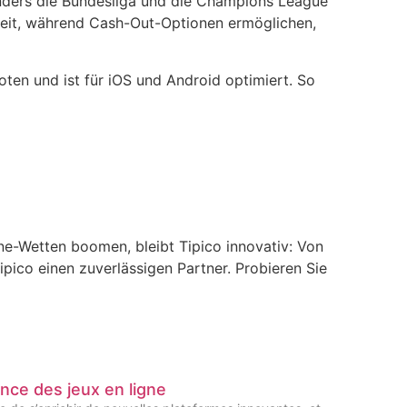
sonders die Bundesliga und die Champions League
tzeit, während Cash-Out-Optionen ermöglichen,
ten und ist für iOS und Android optimiert. So
line-Wetten boomen, bleibt Tipico innovativ: Von
ipico einen zuverlässigen Partner. Probieren Sie
ence des jeux en ligne