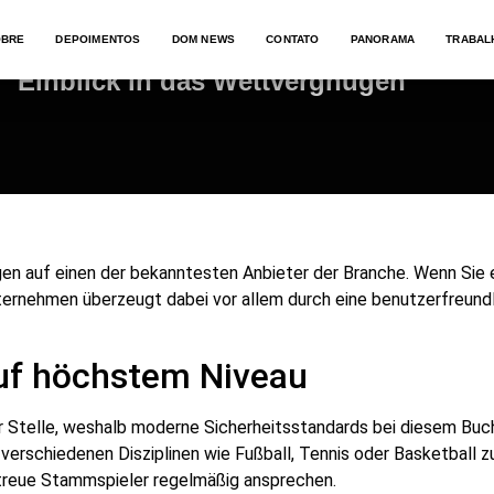
OBRE
DEPOIMENTOS
DOM NEWS
CONTATO
PANORAMA
TRABAL
rtwetten bei Tipico: Ein umfassender
Einblick in das Wettvergnügen
en auf einen der bekanntesten Anbieter der Branche. Wenn Sie e
nternehmen überzeugt dabei vor allem durch eine benutzerfreundl
auf höchstem Niveau
er Stelle, weshalb moderne Sicherheitsstandards bei diesem Buch
en verschiedenen Disziplinen wie Fußball, Tennis oder Basketball 
 treue Stammspieler regelmäßig ansprechen.