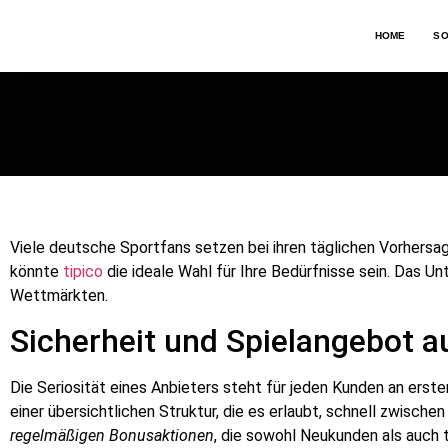
HOME
S
Spo
Viele deutsche Sportfans setzen bei ihren täglichen Vorhersag
könnte
tipico
die ideale Wahl für Ihre Bedürfnisse sein. Das U
Wettmärkten.
Sicherheit und Spielangebot 
Die Seriosität eines Anbieters steht für jeden Kunden an erst
einer übersichtlichen Struktur, die es erlaubt, schnell zwisch
regelmäßigen Bonusaktionen
, die sowohl Neukunden als auch