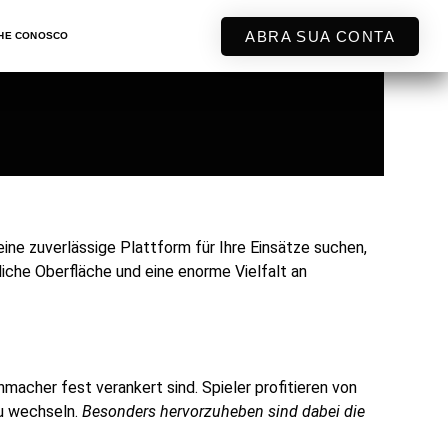
ABRA SUA CONTA
HE CONOSCO
ine zuverlässige Plattform für Ihre Einsätze suchen,
iche Oberfläche und eine enorme Vielfalt an
macher fest verankert sind. Spieler profitieren von
zu wechseln.
Besonders hervorzuheben sind dabei die