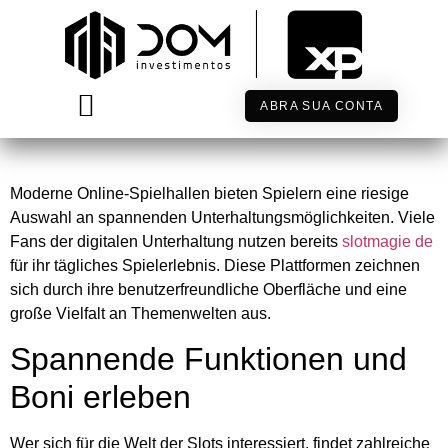
Die faszinierende Welt der
Slotmagie entdecken
ABRA SUA CONTA
TRABALHE CONOSCO
Moderne Online-Spielhallen bieten Spielern eine riesige
Auswahl an spannenden Unterhaltungsmöglichkeiten. Viele
Fans der digitalen Unterhaltung nutzen bereits
slotmagie de
für ihr tägliches Spielerlebnis. Diese Plattformen zeichnen
sich durch ihre benutzerfreundliche Oberfläche und eine
große Vielfalt an Themenwelten aus.
Spannende Funktionen und
Boni erleben
Wer sich für die Welt der Slots interessiert, findet zahlreiche