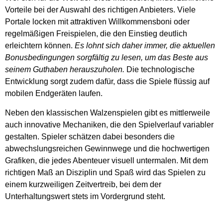
Vorteile bei der Auswahl des richtigen Anbieters. Viele
Portale locken mit attraktiven Willkommensboni oder
regelmäßigen Freispielen, die den Einstieg deutlich
erleichtern können.
Es lohnt sich daher immer, die aktuellen
Bonusbedingungen sorgfältig zu lesen, um das Beste aus
seinem Guthaben herauszuholen.
Die technologische
Entwicklung sorgt zudem dafür, dass die Spiele flüssig auf
mobilen Endgeräten laufen.
Neben den klassischen Walzenspielen gibt es mittlerweile
auch innovative Mechaniken, die den Spielverlauf variabler
gestalten. Spieler schätzen dabei besonders die
abwechslungsreichen Gewinnwege und die hochwertigen
Grafiken, die jedes Abenteuer visuell untermalen. Mit dem
richtigen Maß an Disziplin und Spaß wird das Spielen zu
einem kurzweiligen Zeitvertreib, bei dem der
Unterhaltungswert stets im Vordergrund steht.