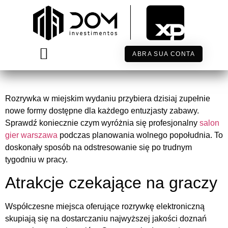
Dlaczego warto odwiedzić
nowoczesny salon gier
ABRA SUA CONTA
TRABALHE CONOSCO
Rozrywka w miejskim wydaniu przybiera dzisiaj zupełnie
nowe formy dostępne dla każdego entuzjasty zabawy.
Sprawdź koniecznie czym wyróżnia się profesjonalny
salon
gier warszawa
podczas planowania wolnego popołudnia. To
doskonały sposób na odstresowanie się po trudnym
tygodniu w pracy.
Atrakcje czekające na graczy
Współczesne miejsca oferujące rozrywkę elektroniczną
skupiają się na dostarczaniu najwyższej jakości doznań