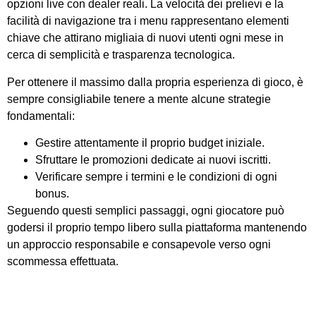
opzioni live con dealer reali. La velocità dei prelievi e la
facilità di navigazione tra i menu rappresentano elementi
chiave che attirano migliaia di nuovi utenti ogni mese in
cerca di semplicità e trasparenza tecnologica.
Per ottenere il massimo dalla propria esperienza di gioco, è
sempre consigliabile tenere a mente alcune strategie
fondamentali:
Gestire attentamente il proprio budget iniziale.
Sfruttare le promozioni dedicate ai nuovi iscritti.
Verificare sempre i termini e le condizioni di ogni
bonus.
Seguendo questi semplici passaggi, ogni giocatore può
godersi il proprio tempo libero sulla piattaforma mantenendo
un approccio responsabile e consapevole verso ogni
scommessa effettuata.