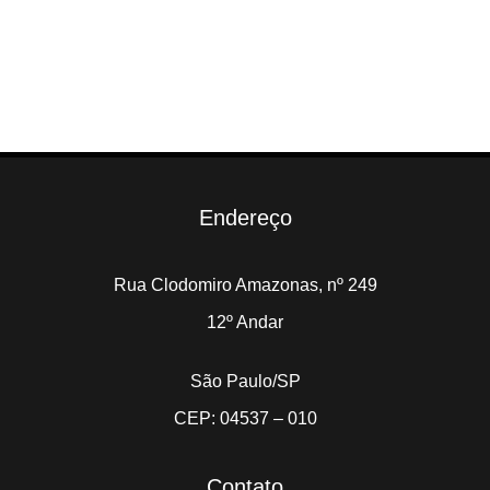
Endereço
Rua Clodomiro Amazonas, nº 249
12º Andar
São Paulo/SP
CEP: 04537 – 010
Contato