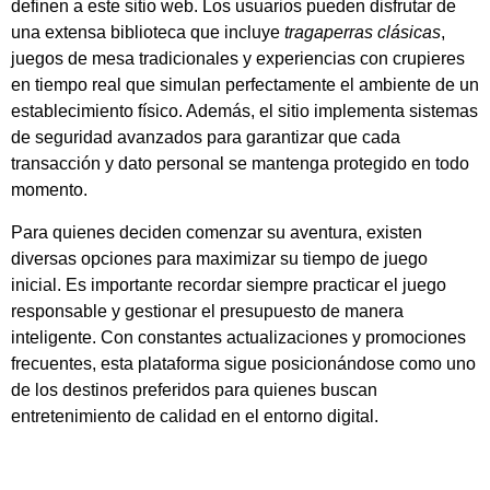
definen a este sitio web. Los usuarios pueden disfrutar de
una extensa biblioteca que incluye
tragaperras clásicas
,
juegos de mesa tradicionales y experiencias con crupieres
en tiempo real que simulan perfectamente el ambiente de un
establecimiento físico. Además, el sitio implementa sistemas
de seguridad avanzados para garantizar que cada
transacción y dato personal se mantenga protegido en todo
momento.
Para quienes deciden comenzar su aventura, existen
diversas opciones para maximizar su tiempo de juego
inicial. Es importante recordar siempre practicar el juego
responsable y gestionar el presupuesto de manera
inteligente. Con constantes actualizaciones y promociones
frecuentes, esta plataforma sigue posicionándose como uno
de los destinos preferidos para quienes buscan
entretenimiento de calidad en el entorno digital.