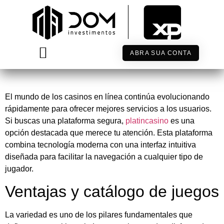
Explorando la Experiencia de
Juego en Platincasino
ABRA SUA CONTA
TRABALHE CONOSCO
El mundo de los casinos en línea continúa evolucionando
rápidamente para ofrecer mejores servicios a los usuarios.
Si buscas una plataforma segura,
platincasino
es una
opción destacada que merece tu atención. Esta plataforma
combina tecnología moderna con una interfaz intuitiva
diseñada para facilitar la navegación a cualquier tipo de
jugador.
Ventajas y catálogo de juegos
La variedad es uno de los pilares fundamentales que