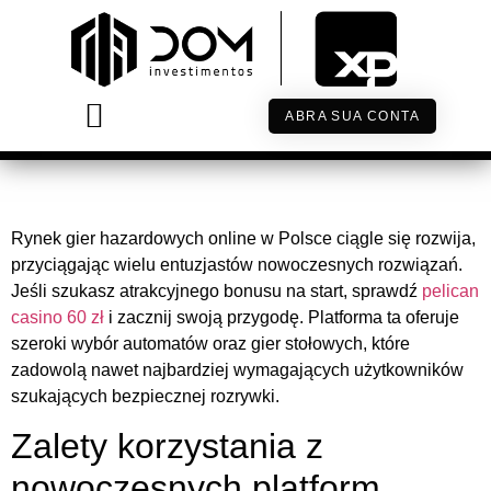
Dlaczego Pelican Casino
zdobywa popularność wśród
graczy w Polsce
ABRA SUA CONTA
TRABALHE CONOSCO
Rynek gier hazardowych online w Polsce ciągle się rozwija,
przyciągając wielu entuzjastów nowoczesnych rozwiązań.
Jeśli szukasz atrakcyjnego bonusu na start, sprawdź
pelican
casino 60 zł
i zacznij swoją przygodę. Platforma ta oferuje
szeroki wybór automatów oraz gier stołowych, które
zadowolą nawet najbardziej wymagających użytkowników
szukających bezpiecznej rozrywki.
Zalety korzystania z
nowoczesnych platform