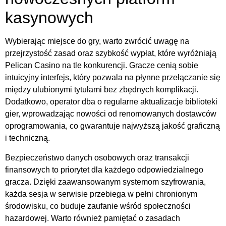
kasynowych
Wybierając miejsce do gry, warto zwrócić uwagę na
przejrzystość zasad oraz szybkość wypłat, które wyróżniają
Pelican Casino na tle konkurencji. Gracze cenią sobie
intuicyjny interfejs, który pozwala na płynne przełączanie się
między ulubionymi tytułami bez zbędnych komplikacji.
Dodatkowo, operator dba o regularne aktualizacje biblioteki
gier, wprowadzając nowości od renomowanych dostawców
oprogramowania, co gwarantuje najwyższą jakość graficzną
i techniczną.
Bezpieczeństwo danych osobowych oraz transakcji
finansowych to priorytet dla każdego odpowiedzialnego
gracza. Dzięki zaawansowanym systemom szyfrowania,
każda sesja w serwisie przebiega w pełni chronionym
środowisku, co buduje zaufanie wśród społeczności
hazardowej. Warto również pamiętać o zasadach