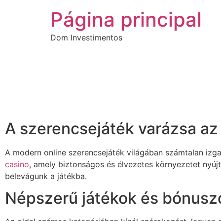
Página principal
Dom Investimentos
A szerencsejáték varázsa az 
A modern online szerencsejáték világában számtalan izga
casino
, amely biztonságos és élvezetes környezetet nyújt
belevágunk a játékba.
Népszerű játékok és bónusz