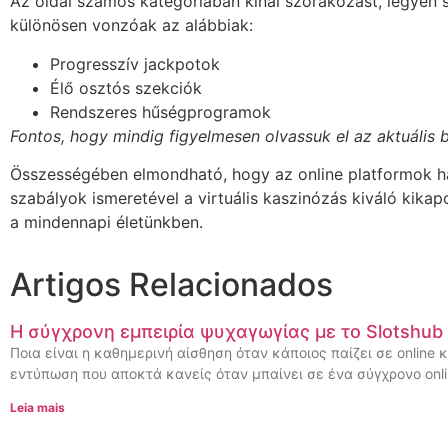
Az oldal számos kategóriában kínál szórakozást, legyen s
különösen vonzóak az alábbiak:
Progresszív jackpotok
Élő osztós szekciók
Rendszeres hűségprogramok
Fontos, hogy mindig figyelmesen olvassuk el az aktuális bó
Összességében elmondható, hogy az online platformok has
szabályok ismeretével a virtuális kaszinózás kiváló kika
a mindennapi életünkben.
Artigos Relacionados
Η σύγχρονη εμπειρία ψυχαγωγίας με το Slotshub
Ποια είναι η καθημερινή αίσθηση όταν κάποιος παίζει σε online 
εντύπωση που αποκτά κανείς όταν μπαίνει σε ένα σύγχρονο onli
Leia mais