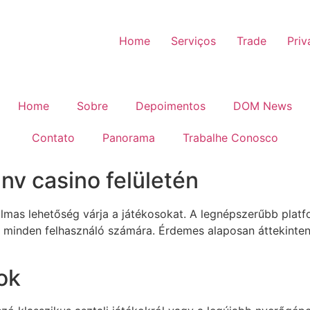
Home
Serviços
Trade
Priv
Home
Sobre
Depoimentos
DOM News
Contato
Panorama
Trabalhe Conosco
nv casino felületén
lmas lehetőség várja a játékosokat. A legnépszerűbb plat
 minden felhasználó számára. Érdemes alaposan áttekinteni 
ok