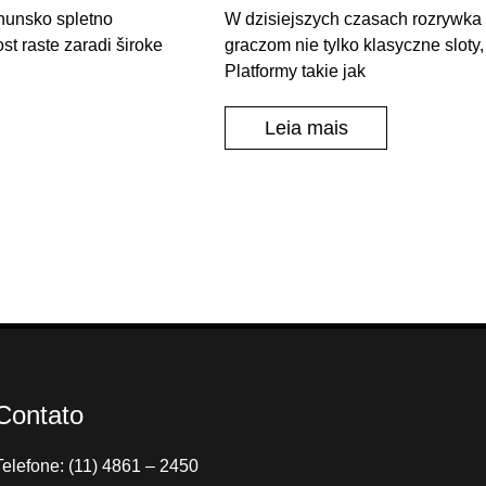
rhunsko spletno
W dzisiejszych czasach rozrywka 
ost raste zaradi široke
graczom nie tylko klasyczne sloty
Platformy takie jak
Leia mais
Contato
Telefone: (11) 4861 – 2450