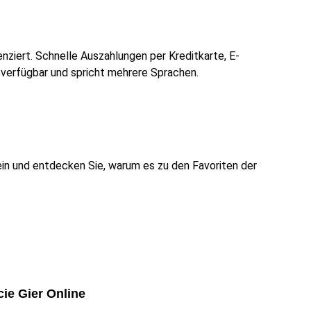
nziert. Schnelle Auszahlungen per Kreditkarte, E-
 verfügbar und spricht mehrere Sprachen.
ein und entdecken Sie, warum es zu den Favoriten der
ie Gier Online