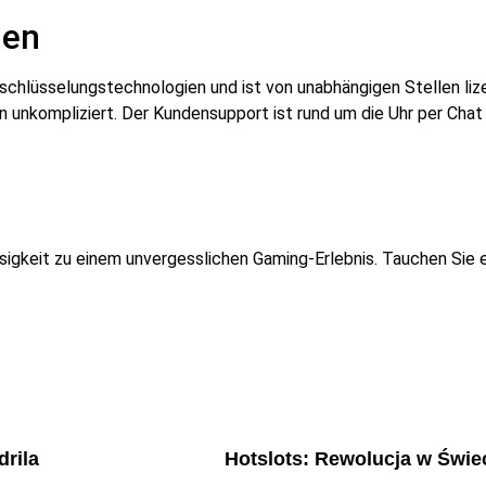
nen
chlüsselungstechnologien und ist von unabhängigen Stellen lize
 unkompliziert. Der Kundensupport ist rund um die Uhr per Chat
sigkeit zu einem unvergesslichen Gaming-Erlebnis. Tauchen Sie 
drila
Hotslots: Rewolucja w Świec