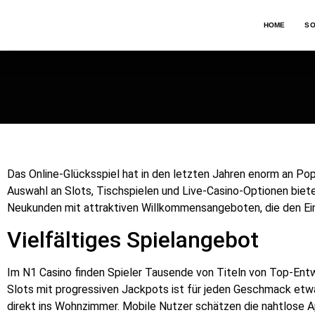
HOME
S
N1
Das Online-Glücksspiel hat in den letzten Jahren enorm an Po
Auswahl an Slots, Tischspielen und Live-Casino-Optionen biet
Neukunden mit attraktiven Willkommensangeboten, die den Eins
Vielfältiges Spielangebot
Im N1 Casino finden Spieler Tausende von Titeln von Top-Entwi
Slots mit progressiven Jackpots ist für jeden Geschmack etwas
direkt ins Wohnzimmer. Mobile Nutzer schätzen die nahtlose A