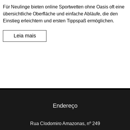
Für Neulinge bieten online Sportwetten ohne Oasis oft eine
übersichtliche Oberfläche und einfache Abläufe, die den
Einstieg erleichtern und ersten Tippspaß ermöglichen.
Leia mais
Endereço
Rua Clodomiro Amazonas, nº 249