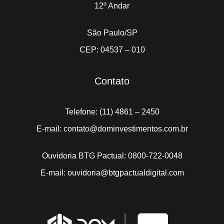
12º Andar
São Paulo/SP
CEP: 04537 – 010
Contato
Telefone: (11) 4861 – 2450
E-mail: contato@dominvestimentos.com.br
Ouvidoria BTG Pactual: 0800-722-0048
E-mail: ouvidoria@btgpactualdigital.com