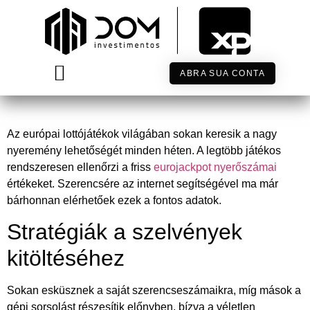
Hogyan érdemes követni az
Eurojackpot alakulását?
ABRA SUA CONTA
TRABALHE CONOSCO
Az európai lottójátékok világában sokan keresik a nagy
nyeremény lehetőségét minden héten. A legtöbb játékos
rendszeresen ellenőrzi a friss
eurojackpot nyerőszámai
értékeket. Szerencsére az internet segítségével ma már
bárhonnan elérhetőek ezek a fontos adatok.
Stratégiák a szelvények
kitöltéséhez
Sokan esküsznek a saját szerencseszámaikra, míg mások a
gépi sorsolást részesítik előnyben, bízva a véletlen