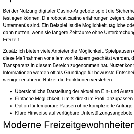
Bei der Nutzung digitaler Casino-Angebote spielt die Sicherhei
festlegen können. Die robocat casino erfahrungen zeigen, dass
Untermenüs sind. Ein Beispiel ist die Möglichkeit, tägliche od
dann nutzen, wenn sie längere Zeiträume ohne Unterbrechung 
Freizeit.
Zusätzlich bieten viele Anbieter die Möglichkeit, Spielpause
diese Maßnahmen vor allem von Nutzern geschätzt werden, die
Transparenz in diesem Bereich zugenommen hat. Nutzer können
Informationen werden oft als Grundlage für bewusste Entschei
weniger erfahrene Nutzer die Funktionen verstehen.
Übersichtliche Darstellung der aktuellen Ein- und Ausz
Einfache Möglichkeit, Limits direkt im Profil anzupassen
Option für temporäre Pausen ohne komplizierte Anträge
Klare Hinweise auf verfügbare Unterstützungsangebote
Moderne Freizeitgewohnheiten 