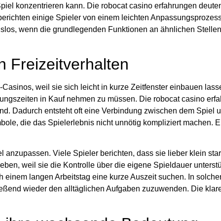
el konzentrieren kann. Die robocat casino erfahrungen deuten d
 berichten einige Spieler von einem leichten Anpassungsprozess
gslos, wenn die grundlegenden Funktionen an ähnlichen Stellen
en Freizeitverhalten
-Casinos, weil sie sich leicht in kurze Zeitfenster einbauen la
ngszeiten in Kauf nehmen zu müssen. Die robocat casino erf
nd. Dadurch entsteht oft eine Verbindung zwischen dem Spiel u
bole, die das Spielerlebnis nicht unnötig kompliziert machen. 
ibel anzupassen. Viele Spieler berichten, dass sie lieber klein 
n, weil sie die Kontrolle über die eigene Spieldauer unterstü
 einem langen Arbeitstag eine kurze Auszeit suchen. In solch
eßend wieder den alltäglichen Aufgaben zuzuwenden. Die klare 