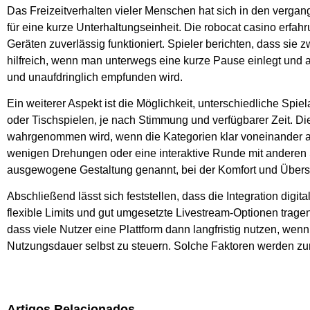
Das Freizeitverhalten vieler Menschen hat sich in den vergang
für eine kurze Unterhaltungseinheit. Die robocat casino erfahr
Geräten zuverlässig funktioniert. Spieler berichten, dass sie
hilfreich, wenn man unterwegs eine kurze Pause einlegt und 
und unaufdringlich empfunden wird.
Ein weiterer Aspekt ist die Möglichkeit, unterschiedliche Sp
oder Tischspielen, je nach Stimmung und verfügbarer Zeit. Die
wahrgenommen wird, wenn die Kategorien klar voneinander a
wenigen Drehungen oder eine interaktive Runde mit anderen
ausgewogene Gestaltung genannt, bei der Komfort und Übersic
Abschließend lässt sich feststellen, dass die Integration dig
flexible Limits und gut umgesetzte Livestream-Optionen trage
dass viele Nutzer eine Plattform dann langfristig nutzen, wenn
Nutzungsdauer selbst zu steuern. Solche Faktoren werden 
Artigos Relacionados