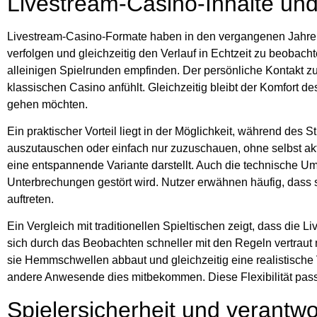
Livestream-Casino-Inhalte un
Livestream-Casino-Formate haben in den vergangenen Jahren 
verfolgen und gleichzeitig den Verlauf in Echtzeit zu beoba
alleinigen Spielrunden empfinden. Der persönliche Kontakt z
klassischen Casino anfühlt. Gleichzeitig bleibt der Komfort 
gehen möchten.
Ein praktischer Vorteil liegt in der Möglichkeit, während d
auszutauschen oder einfach nur zuzuschauen, ohne selbst akti
eine entspannende Variante darstellt. Auch die technische Ums
Unterbrechungen gestört wird. Nutzer erwähnen häufig, dass 
auftreten.
Ein Vergleich mit traditionellen Spieltischen zeigt, dass die
sich durch das Beobachten schneller mit den Regeln vertraut 
sie Hemmschwellen abbaut und gleichzeitig eine realistische V
andere Anwesende dies mitbekommen. Diese Flexibilität pass
Spielersicherheit und verantw