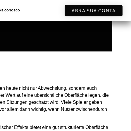
ABRA SUA CONTA
HE CONOSCO
im
chen heute nicht nur Abwechslung, sondern auch
zer Wert auf eine übersichtliche Oberfläche legen, die
eren Sitzungen geschätzt wird. Viele Spieler geben
d vor allem dann wichtig, wenn Nutzer zwischendurch
her Effekte bietet eine gut strukturierte Oberfläche