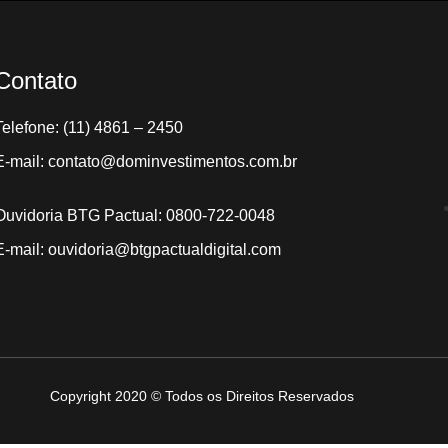
Contato
Telefone: (11) 4861 – 2450
E-mail: contato@dominvestimentos.com.br
Ouvidoria BTG Pactual: 0800-722-0048
E-mail: ouvidoria@btgpactualdigital.com
Copyright 2020 © Todos os Direitos Reservados