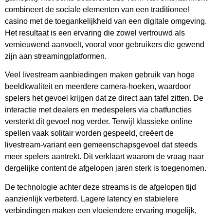
combineert de sociale elementen van een traditioneel
casino met de toegankelijkheid van een digitale omgeving.
Het resultaat is een ervaring die zowel vertrouwd als
vernieuwend aanvoelt, vooral voor gebruikers die gewend
zijn aan streamingplatformen.
Veel livestream aanbiedingen maken gebruik van hoge
beeldkwaliteit en meerdere camera-hoeken, waardoor
spelers het gevoel krijgen dat ze direct aan tafel zitten. De
interactie met dealers en medespelers via chatfuncties
versterkt dit gevoel nog verder. Terwijl klassieke online
spellen vaak solitair worden gespeeld, creëert de
livestream-variant een gemeenschapsgevoel dat steeds
meer spelers aantrekt. Dit verklaart waarom de vraag naar
dergelijke content de afgelopen jaren sterk is toegenomen.
De technologie achter deze streams is de afgelopen tijd
aanzienlijk verbeterd. Lagere latency en stabielere
verbindingen maken een vloeiendere ervaring mogelijk,