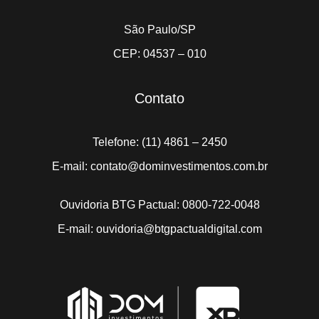
São Paulo/SP
CEP: 04537 – 010
Contato
Telefone: (11) 4861 – 2450
E-mail: contato@dominvestimentos.com.br
Ouvidoria BTG Pactual: 0800-722-0048
E-mail: ouvidoria@btgpactualdigital.com