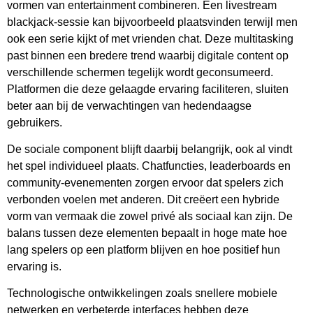
vormen van entertainment combineren. Een livestream
blackjack-sessie kan bijvoorbeeld plaatsvinden terwijl men
ook een serie kijkt of met vrienden chat. Deze multitasking
past binnen een bredere trend waarbij digitale content op
verschillende schermen tegelijk wordt geconsumeerd.
Platformen die deze gelaagde ervaring faciliteren, sluiten
beter aan bij de verwachtingen van hedendaagse
gebruikers.
De sociale component blijft daarbij belangrijk, ook al vindt
het spel individueel plaats. Chatfuncties, leaderboards en
community-evenementen zorgen ervoor dat spelers zich
verbonden voelen met anderen. Dit creëert een hybride
vorm van vermaak die zowel privé als sociaal kan zijn. De
balans tussen deze elementen bepaalt in hoge mate hoe
lang spelers op een platform blijven en hoe positief hun
ervaring is.
Technologische ontwikkelingen zoals snellere mobiele
netwerken en verbeterde interfaces hebben deze