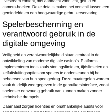
livestream content, met aandacht voor licht, geluid en
camera-hoeken. Deze details maken het verschil tussen een
gemiddelde en een hoogwaardige gebruikerservaring.
Spelerbescherming en
verantwoord gebruik in de
digitale omgeving
Veiligheid en verantwoordelijkheid staan centraal in de
ontwikkeling van moderne digitale casino’s. Platforms
implementeren tools zoals stortingslimieten, tijdslimieten en
zelfuitsluitingsopties om spelers te ondersteunen bij het
beheersen van hun speelgedrag. Deze maatregelen worden
vaak duidelijk weergegeven in de gebruikersinterface, zodat
spelers er eenvoudig gebruik van kunnen maken zonder
technische drempels.
Daarnaast zorgen licenties en onafhankelijke audits voor