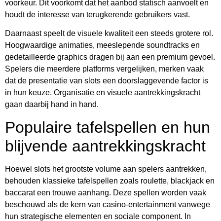
voorkeur. Dit voorkomt dat het aanbod statisch aanvoelt en
houdt de interesse van terugkerende gebruikers vast.
Daarnaast speelt de visuele kwaliteit een steeds grotere rol.
Hoogwaardige animaties, meeslepende soundtracks en
gedetailleerde graphics dragen bij aan een premium gevoel.
Spelers die meerdere platforms vergelijken, merken vaak
dat de presentatie van slots een doorslaggevende factor is
in hun keuze. Organisatie en visuele aantrekkingskracht
gaan daarbij hand in hand.
Populaire tafelspellen en hun
blijvende aantrekkingskracht
Hoewel slots het grootste volume aan spelers aantrekken,
behouden klassieke tafelspellen zoals roulette, blackjack en
baccarat een trouwe aanhang. Deze spellen worden vaak
beschouwd als de kern van casino-entertainment vanwege
hun strategische elementen en sociale component. In