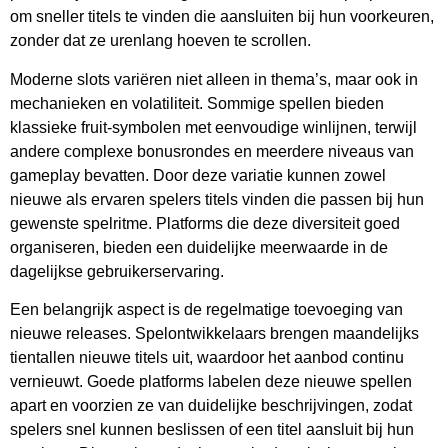
om sneller titels te vinden die aansluiten bij hun voorkeuren,
zonder dat ze urenlang hoeven te scrollen.
Moderne slots variëren niet alleen in thema’s, maar ook in
mechanieken en volatiliteit. Sommige spellen bieden
klassieke fruit-symbolen met eenvoudige winlijnen, terwijl
andere complexe bonusrondes en meerdere niveaus van
gameplay bevatten. Door deze variatie kunnen zowel
nieuwe als ervaren spelers titels vinden die passen bij hun
gewenste spelritme. Platforms die deze diversiteit goed
organiseren, bieden een duidelijke meerwaarde in de
dagelijkse gebruikerservaring.
Een belangrijk aspect is de regelmatige toevoeging van
nieuwe releases. Spelontwikkelaars brengen maandelijks
tientallen nieuwe titels uit, waardoor het aanbod continu
vernieuwt. Goede platforms labelen deze nieuwe spellen
apart en voorzien ze van duidelijke beschrijvingen, zodat
spelers snel kunnen beslissen of een titel aansluit bij hun