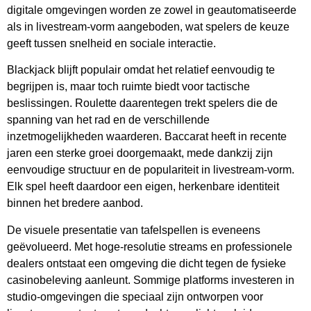
digitale omgevingen worden ze zowel in geautomatiseerde
als in livestream-vorm aangeboden, wat spelers de keuze
geeft tussen snelheid en sociale interactie.
Blackjack blijft populair omdat het relatief eenvoudig te
begrijpen is, maar toch ruimte biedt voor tactische
beslissingen. Roulette daarentegen trekt spelers die de
spanning van het rad en de verschillende
inzetmogelijkheden waarderen. Baccarat heeft in recente
jaren een sterke groei doorgemaakt, mede dankzij zijn
eenvoudige structuur en de populariteit in livestream-vorm.
Elk spel heeft daardoor een eigen, herkenbare identiteit
binnen het bredere aanbod.
De visuele presentatie van tafelspellen is eveneens
geëvolueerd. Met hoge-resolutie streams en professionele
dealers ontstaat een omgeving die dicht tegen de fysieke
casinobeleving aanleunt. Sommige platforms investeren in
studio-omgevingen die speciaal zijn ontworpen voor