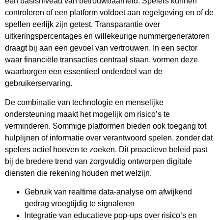
een basisniveau van betrouwbaarheid. Spelers kunnen
controleren of een platform voldoet aan regelgeving en of de
spellen eerlijk zijn getest. Transparantie over
uitkeringspercentages en willekeurige nummergeneratoren
draagt bij aan een gevoel van vertrouwen. In een sector
waar financiële transacties centraal staan, vormen deze
waarborgen een essentieel onderdeel van de
gebruikerservaring.
De combinatie van technologie en menselijke
ondersteuning maakt het mogelijk om risico’s te
verminderen. Sommige platformen bieden ook toegang tot
hulplijnen of informatie over verantwoord spelen, zonder dat
spelers actief hoeven te zoeken. Dit proactieve beleid past
bij de bredere trend van zorgvuldig ontworpen digitale
diensten die rekening houden met welzijn.
Gebruik van realtime data-analyse om afwijkend
gedrag vroegtijdig te signaleren
Integratie van educatieve pop-ups over risico’s en