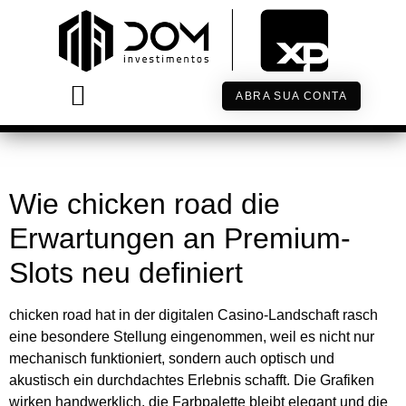
chicken road und die neue Ära
digitaler Unterhaltung im Online-
Casino
ABRA SUA CONTA
TRABALHE CONOSCO
Wie chicken road die
Erwartungen an Premium-
Slots neu definiert
chicken road hat in der digitalen Casino-Landschaft rasch
eine besondere Stellung eingenommen, weil es nicht nur
mechanisch funktioniert, sondern auch optisch und
akustisch ein durchdachtes Erlebnis schafft. Die Grafiken
wirken handwerklich, die Farbpalette bleibt elegant und die