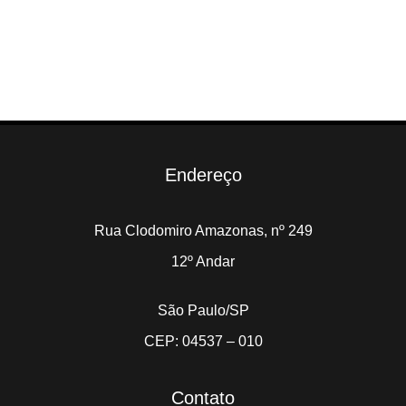
Endereço
Rua Clodomiro Amazonas, nº 249
12º Andar
São Paulo/SP
CEP: 04537 – 010
Contato