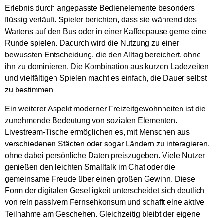
Erlebnis durch angepasste Bedienelemente besonders
flüssig verläuft. Spieler berichten, dass sie während des
Wartens auf den Bus oder in einer Kaffeepause gerne eine
Runde spielen. Dadurch wird die Nutzung zu einer
bewussten Entscheidung, die den Alltag bereichert, ohne
ihn zu dominieren. Die Kombination aus kurzen Ladezeiten
und vielfältigen Spielen macht es einfach, die Dauer selbst
zu bestimmen.
Ein weiterer Aspekt moderner Freizeitgewohnheiten ist die
zunehmende Bedeutung von sozialen Elementen.
Livestream-Tische ermöglichen es, mit Menschen aus
verschiedenen Städten oder sogar Ländern zu interagieren,
ohne dabei persönliche Daten preiszugeben. Viele Nutzer
genießen den leichten Smalltalk im Chat oder die
gemeinsame Freude über einen großen Gewinn. Diese
Form der digitalen Geselligkeit unterscheidet sich deutlich
von rein passivem Fernsehkonsum und schafft eine aktive
Teilnahme am Geschehen. Gleichzeitig bleibt der eigene