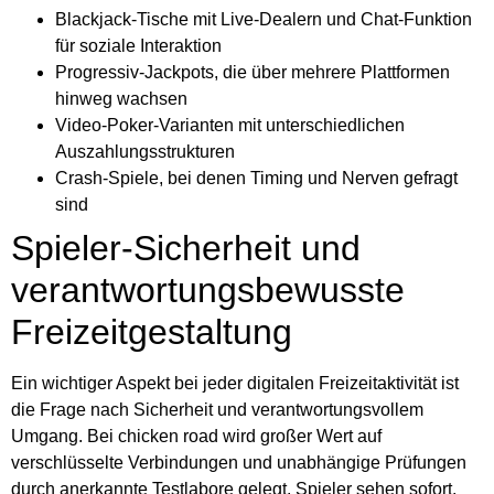
Blackjack-Tische mit Live-Dealern und Chat-Funktion
für soziale Interaktion
Progressiv-Jackpots, die über mehrere Plattformen
hinweg wachsen
Video-Poker-Varianten mit unterschiedlichen
Auszahlungsstrukturen
Crash-Spiele, bei denen Timing und Nerven gefragt
sind
Spieler-Sicherheit und
verantwortungsbewusste
Freizeitgestaltung
Ein wichtiger Aspekt bei jeder digitalen Freizeitaktivität ist
die Frage nach Sicherheit und verantwortungsvollem
Umgang. Bei chicken road wird großer Wert auf
verschlüsselte Verbindungen und unabhängige Prüfungen
durch anerkannte Testlabore gelegt. Spieler sehen sofort,