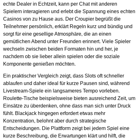
echte Dealer in Echtzeit, kann per Chat mit anderen
Spielern interagieren und erlebt die Spannung eines echten
Casinos von zu Hause aus. Der Croupier begrüßt die
Teilnehmer persönlich, erklärt Regeln kurz und bündig und
sorgt für eine gesellige Atmosphäre, die an einen
gemütlichen Abend unter Freunden erinnert. Viele Spieler
wechseln zwischen beiden Formaten hin und her, je
nachdem ob sie lieber allein spielen oder die soziale
Komponente genießen möchten.
Ein praktischer Vergleich zeigt, dass Slots oft schneller
ablaufen und daher ideal für kurze Pausen sind, während
Livestream-Spiele ein langsameres Tempo vorleben.
Roulette-Tische beispielsweise bieten ausreichend Zeit, um
Einsätze zu überdenken, ohne dass man sich unter Druck
fühlt. Blackjack hingegen erfordert etwas mehr
Konzentration, belohnt aber durch strategische
Entscheidungen. Die Plattform zeigt bei jedem Spiel eine
kurze Beschreibung, die Erwartungen klärt und hilft, die