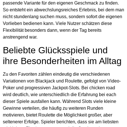
passende Variante für den eigenen Geschmack zu finden.
So entsteht ein abwechslungsreiches Erlebnis, bei dem man
nicht stundenlang suchen muss, sondern sofort die eigenen
Vorlieben bedienen kann. Viele Nutzer schätzen diese
Flexibilität besonders dann, wenn der Tag bereits
anstrengend war.
Beliebte Glücksspiele und
ihre Besonderheiten im Alltag
Zu den Favoriten zählen eindeutig die verschiedenen
Variationen von Blackjack und Roulette, gefolgt von Video-
Poker und progressiven Jackpot-Slots. Bei chicken road
wird deutlich, wie unterschiedlich die Erfahrung bei each
dieser Spiele ausfallen kann. Während Slots viele kleine
Gewinne verteilen, die häufig zu weiteren Runden
motivieren, bietet Roulette die Möglichkeit großer, aber
seltenerer Erfolge. Spieler berichten, dass sie am liebsten