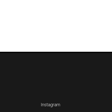
Instagram