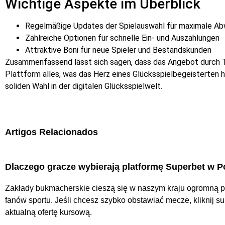
Wichtige Aspekte im Überblick
Regelmäßige Updates der Spielauswahl für maximale A
Zahlreiche Optionen für schnelle Ein- und Auszahlungen
Attraktive Boni für neue Spieler und Bestandskunden
Zusammenfassend lässt sich sagen, dass das Angebot durch T
Plattform alles, was das Herz eines Glücksspielbegeisterten 
soliden Wahl in der digitalen Glücksspielwelt.
Artigos Relacionados
Dlaczego gracze wybierają platformę Superbet w P
Zakłady bukmacherskie cieszą się w naszym kraju ogromną 
fanów sportu. Jeśli chcesz szybko obstawiać mecze, kliknij su
aktualną ofertę kursową.