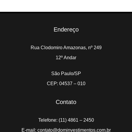
Endereço
Rua Clodomiro Amazonas, nº 249
12º Andar
São Paulo/SP
CEP: 04537 – 010
Contato
Telefone: (11) 4861 – 2450
E-mail: contato@dominvestimentos.com.br