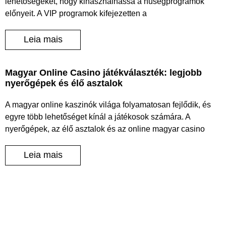
lehetőségeket, hogy kihasználhassa a hűségprogramok
előnyeit. A VIP programok kifejezetten a
Leia mais
Magyar Online Casino játékválaszték: legjobb
nyerőgépek és élő asztalok
A magyar online kaszinók világa folyamatosan fejlődik, és
egyre több lehetőséget kínál a játékosok számára. A
nyerőgépek, az élő asztalok és az online magyar casino
Leia mais