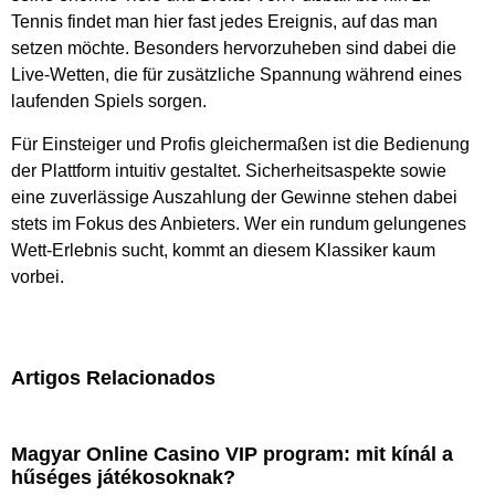
Tennis findet man hier fast jedes Ereignis, auf das man
setzen möchte. Besonders hervorzuheben sind dabei die
Live-Wetten, die für zusätzliche Spannung während eines
laufenden Spiels sorgen.
Für Einsteiger und Profis gleichermaßen ist die Bedienung
der Plattform intuitiv gestaltet. Sicherheitsaspekte sowie
eine zuverlässige Auszahlung der Gewinne stehen dabei
stets im Fokus des Anbieters. Wer ein rundum gelungenes
Wett-Erlebnis sucht, kommt an diesem Klassiker kaum
vorbei.
Artigos Relacionados
Magyar Online Casino VIP program: mit kínál a
hűséges játékosoknak?