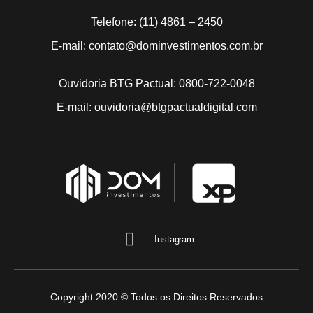
Telefone: (11) 4861 – 2450
E-mail: contato@dominvestimentos.com.br
Ouvidoria BTG Pactual: 0800-722-0048
E-mail: ouvidoria@btgpactualdigital.com
Instagram
Copyright 2020 © Todos os Direitos Reservados