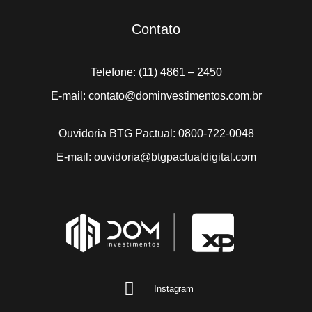
Contato
Telefone: (11) 4861 – 2450
E-mail: contato@dominvestimentos.com.br
Ouvidoria BTG Pactual: 0800-722-0048
E-mail: ouvidoria@btgpactualdigital.com
Instagram