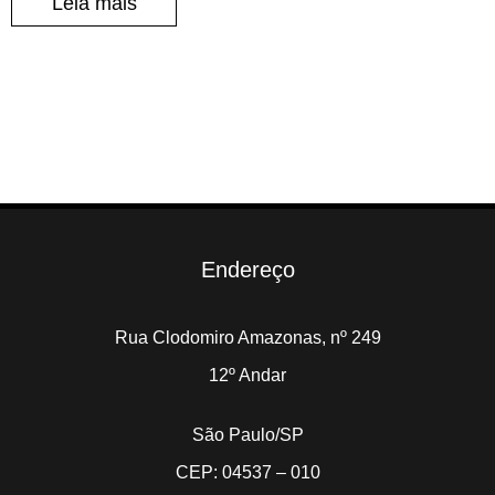
Leia mais
Endereço
Rua Clodomiro Amazonas, nº 249
12º Andar
São Paulo/SP
CEP: 04537 – 010