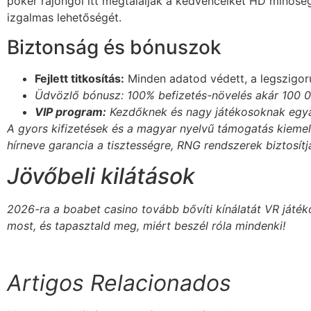
póker rajongói itt megtalálják a kedvenceiket HD minőség
izgalmas lehetőségét.
Biztonság és bónuszok
Fejlett titkosítás:
Minden adatod védett, a legszigor
Üdvözlő bónusz: 100% befizetés-növelés akár 100 00
VIP program:
Kezdőknek és nagy játékosoknak egya
A gyors kifizetések és a magyar nyelvű támogatás kiemel
hírneve garancia a tisztességre, RNG rendszerek biztosít
Jövőbeli kilátások
2026-ra a boabet casino tovább bővíti kínálatát VR játéko
most, és tapasztald meg, miért beszél róla mindenki!
Artigos Relacionados