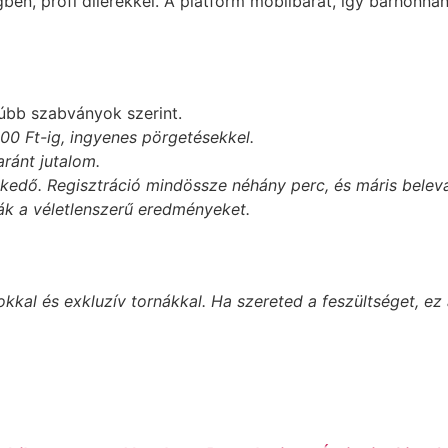
ben, profi dílerekkel. A platform mobilbarát, így bárhonn
úbb szabványok szerint.
0 Ft-ig, ingyenes pörgetésekkel.
ránt jutalom.
kedő. Regisztráció mindössze néhány perc, és máris belev
ják a véletlenszerű eredményeket.
kkal és exkluzív tornákkal. Ha szereted a feszültséget, ez