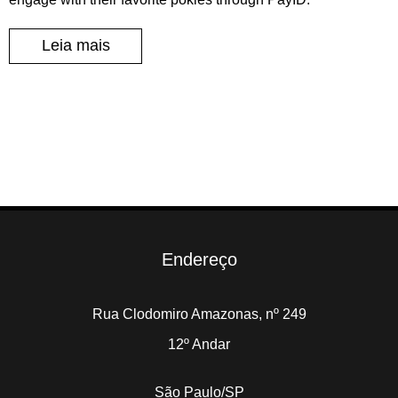
Leia mais
Endereço
Rua Clodomiro Amazonas, nº 249
12º Andar
São Paulo/SP