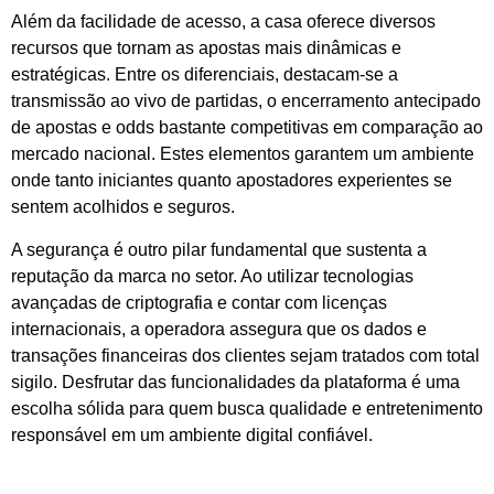
Além da facilidade de acesso, a casa oferece diversos
recursos que tornam as apostas mais dinâmicas e
estratégicas. Entre os diferenciais, destacam-se a
transmissão ao vivo de partidas, o encerramento antecipado
de apostas e odds bastante competitivas em comparação ao
mercado nacional. Estes elementos garantem um ambiente
onde tanto iniciantes quanto apostadores experientes se
sentem acolhidos e seguros.
A segurança é outro pilar fundamental que sustenta a
reputação da marca no setor. Ao utilizar tecnologias
avançadas de criptografia e contar com licenças
internacionais, a operadora assegura que os dados e
transações financeiras dos clientes sejam tratados com total
sigilo. Desfrutar das funcionalidades da plataforma é uma
escolha sólida para quem busca qualidade e entretenimento
responsável em um ambiente digital confiável.