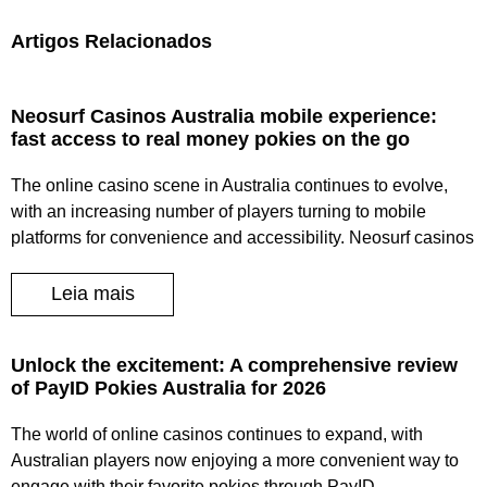
Artigos Relacionados
Neosurf Casinos Australia mobile experience:
fast access to real money pokies on the go
The online casino scene in Australia continues to evolve,
with an increasing number of players turning to mobile
platforms for convenience and accessibility. Neosurf casinos
Leia mais
Unlock the excitement: A comprehensive review
of PayID Pokies Australia for 2026
The world of online casinos continues to expand, with
Australian players now enjoying a more convenient way to
engage with their favorite pokies through PayID.