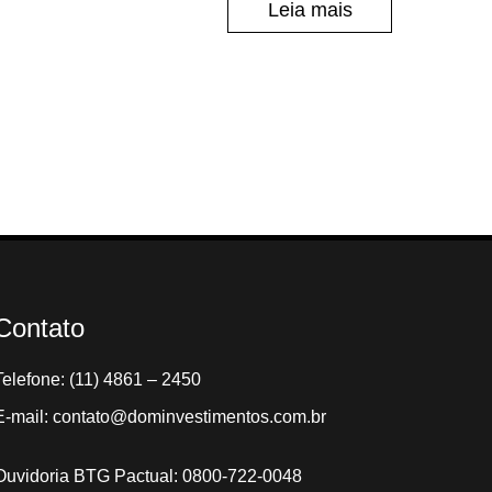
Leia mais
Contato
Telefone: (11) 4861 – 2450
E-mail: contato@dominvestimentos.com.br
Ouvidoria BTG Pactual: 0800-722-0048