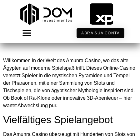
Amunra Casino: Ein ägyptisches
Abenteuer im Online-Glücksspiel
ABRA SUA CONTA
TRABALHE CONOSCO
Willkommen in der Welt des Amunra Casino, wo das alte
Ägypten auf moderne Spielspaß trifft. Dieses Online-Casino
versetzt Spieler in die mystischen Pyramiden und Tempel
der Pharaonen, mit einer Sammlung von Slots und
Tischspielen, die von ägyptischer Mythologie inspiriert sind.
Ob Book of Ra-Klone oder innovative 3D-Abenteuer – hier
wartet Abwechslung pur.
Vielfältiges Spielangebot
Das Amunra Casino überzeugt mit Hunderten von Slots von