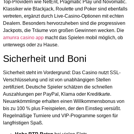
Top-Providern wie NetEnt, Pragmatic Play und Novomatic.
Klassiker wie Blackjack, Roulette und Poker sind ebenfalls
vertreten, ergänzt durch Live-Casino-Optionen mit echten
Dealern. Besonders hervorzuheben sind die progressiven
Jackpots, die Träume von großen Gewinnen wecken. Die
amunra casino app
macht das Spielen mobil möglich, ob
unterwegs oder zu Hause.
Sicherheit und Boni
Sicherheit steht im Vordergrund: Das Casino nutzt SSL-
Verschlüsselung und ist von unabhängigen Stellen
zertifiziert. Deutsche Spieler schätzen die schnellen
Auszahlungen per PayPal, Klarna oder Kreditkarte.
Neuankömmlinge erhalten einen Willkommensbonus von
bis zu 100 % plus Freispielen, der den Einstieg versüßt.
Regelmäßige Turniere und VIP-Programme sorgen für
langfristigen Spaß.